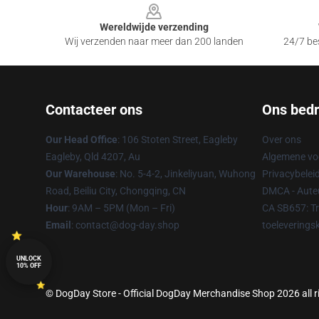
Wereldwijde verzending
Wij verzenden naar meer dan 200 landen
24/7 bes
Contacteer ons
Ons bedri
Our Head Office
: 106 Stoten Street, Eagleby
Over ons
Eagleby, Qld 4207, Au
Algemene v
Our Warehouse
: No. 5-4-2, Jinkeliyuan, Wuhong
Privacybelei
Road, Beiliu City, Chongqing, CN
DMCA - Auteu
Hour
: 9AM – 5PM (Mon – Fri)
CA SB657: T
Email
: contact@dog-day.shop
toeleverings
UNLOCK
10% OFF
© DogDay Store - Official DogDay Merchandise Shop 2026 all r