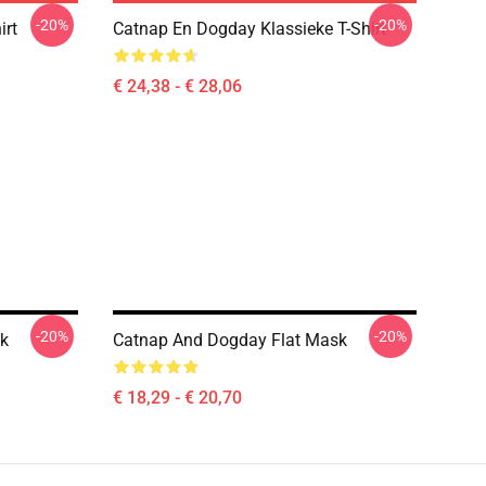
-20%
-20%
irt
Catnap En Dogday Klassieke T-Shirt
€ 24,38 - € 28,06
-20%
-20%
k
Catnap And Dogday Flat Mask
€ 18,29 - € 20,70