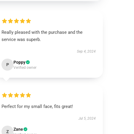
Really pleased with the purchase and the
service was superb.
Sep 4, 2024
Poppy
P
Verified owner
Perfect for my small face, fits great!
Jul 5, 2024
Zane
Z