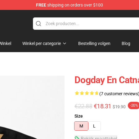
FREE
shipping on orders over $100
Winkel
Winkel per categorie
Bestelling volgen
Blog
Dogday En Catn
(7 customer reviews
€22.88
€18.31
-20%
$19.90
Size
M
L
Bekijk maattabel