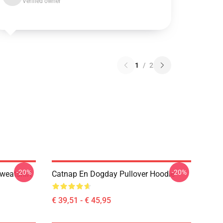
Verified owner
1
/
2
-20%
-20%
weatshirt
Catnap En Dogday Pullover Hoodie
€ 39,51 - € 45,95