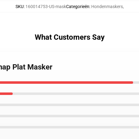
SKU
:
160014753-US-mask
Categorieën
:
Hondenmaskers
,
What Customers Say
nap Plat Masker