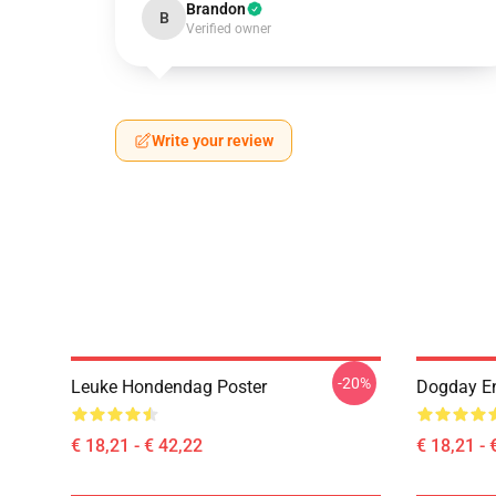
Brandon
B
Verified owner
Write your review
-20%
Leuke Hondendag Poster
Dogday En
€ 18,21 - € 42,22
€ 18,21 - 