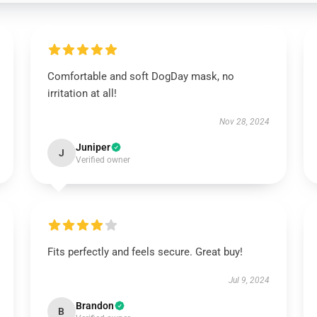
Comfortable and soft DogDay mask, no
irritation at all!
Nov 28, 2024
Juniper
J
Verified owner
Fits perfectly and feels secure. Great buy!
Jul 9, 2024
Brandon
B