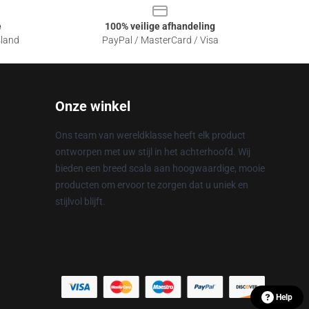
e
100% veilige afhandeling
sland
PayPal / MasterCard / Visa
Onze winkel
Ons team van wereldklasse heeft elk product
ontworpen met uw stijl in het achterhoofd. Wij
bieden een breed scala aan hoogwaardige, mooie
producten om ervoor te zorgen dat u uniek en
stijlvol blijft.
Help