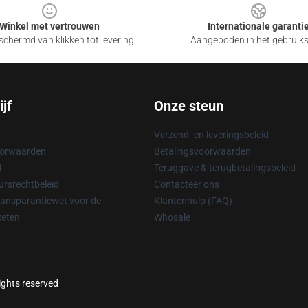
Winkel met vertrouwen
Internationale garanti
chermd van klikken tot levering
Aangeboden in het gebruik
jf
Onze steun
Verzend- en leveringsbeleid
oorwaarden
Betalingsvoorwaarden
d
Teruggave & terugbetalingsbeleid
rsrechtbeleid
Contacteer ons
ransparantiewet voor de
Klantenhulp (FAQ)
keten
Whosale
ights reserved