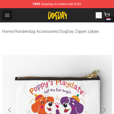
FREE
shipping on orders over $100
DogDay Store - Official DogDay Merchandise Shop
Open menu
Home
/
Hondendag Accessoires
/
DogDay Zipper zakjes