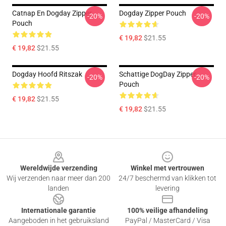
Catnap En Dogday Zipper
Dogday Zipper Pouch
-20%
-20%
Pouch
€ 19,82
$21.55
€ 19,82
$21.55
Dogday Hoofd Ritszak
Schattige DogDay Zipper
-20%
-20%
Pouch
€ 19,82
$21.55
€ 19,82
$21.55
Footer
Wereldwijde verzending
Winkel met vertrouwen
Wij verzenden naar meer dan 200
24/7 beschermd van klikken tot
landen
levering
Internationale garantie
100% veilige afhandeling
Aangeboden in het gebruiksland
PayPal / MasterCard / Visa