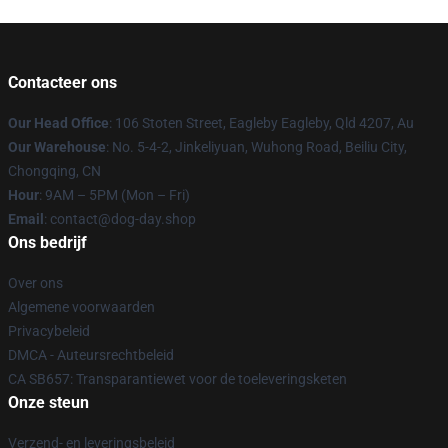
Contacteer ons
Our Head Office
: 106 Stoten Street, Eagleby Eagleby, Qld 4207, Au
Our Warehouse
: No. 5-4-2, Jinkeliyuan, Wuhong Road, Beiliu City,
Chongqing, CN
Hour
: 9AM – 5PM (Mon – Fri)
Email
: contact@dog-day.shop
Ons bedrijf
Over ons
Algemene voorwaarden
Privacybeleid
DMCA - Auteursrechtbeleid
CA SB657: Transparantiewet voor de toeleveringsketen
Onze steun
Verzend- en leveringsbeleid