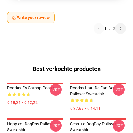
Write your review
1
/
2
Best verkochte producten
Dogday En Catnap Poster
Dogday Laat De Fun Begin
-20%
-20%
Pullover Sweatshirt
€ 18,21 - € 42,22
€ 37,67 - € 44,11
Happiest DogDay Pullover
Schattig DogDay Pullover
-20%
-20%
Sweatshirt
Sweatshirt