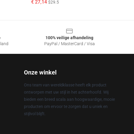
€ 27,14
$29.5
e
100% veilige afhandeling
sland
PayPal / MasterCard / Visa
Onze winkel
Ons team van wereldklasse heeft elk product
ontworpen met uw stijl in het achterhoofd. Wij
bieden een breed scala aan hoogwaardige, mooie
producten om ervoor te zorgen dat u uniek en
stijlvol blijft.