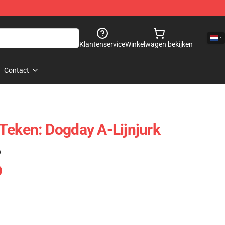
Klantenservice
Winkelwagen bekijken
Contact
Teken: Dogday A-Lijnjurk
)