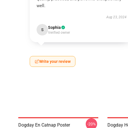
well.
Aug 23, 2024
Sophia
S
Verified owner
Write your review
-20%
Dogday En Catnap Poster
Dogday Ho