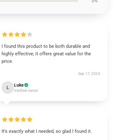
0%
I found this product to be both durable and
highly effective; it offers great value for the
price.
Sep 17, 2024
Luke
L
Verified owner
It’s exactly what I needed, so glad I found it.