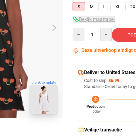
S
M
L
XL
2X
Bekijk maattabel
Quantity
TOE
Deze uitverkoop eindigt 
Deliver to United States
Cost to ship:
$6.99
blank template
Standard - Order today to g
Production
Today
Veilige transactie