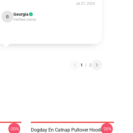
Jul 27, 2024
Georgia
G
Verified owner
1
/
2
-20%
-20%
Dogday En Catnap Pullover Hoodie