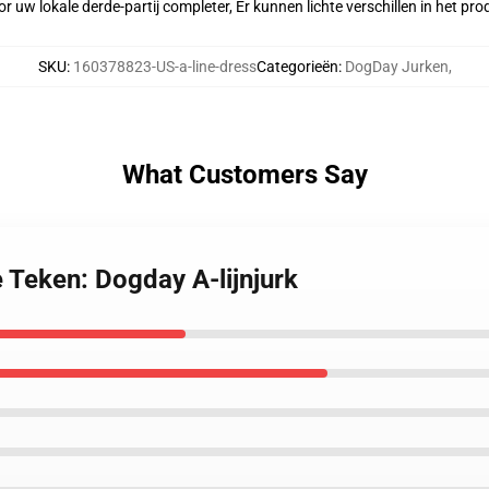
r uw lokale derde-partij completer, Er kunnen lichte verschillen in het p
SKU
:
160378823-US-a-line-dress
Categorieën
:
DogDay Jurken
,
What Customers Say
 Teken: Dogday A-lijnjurk