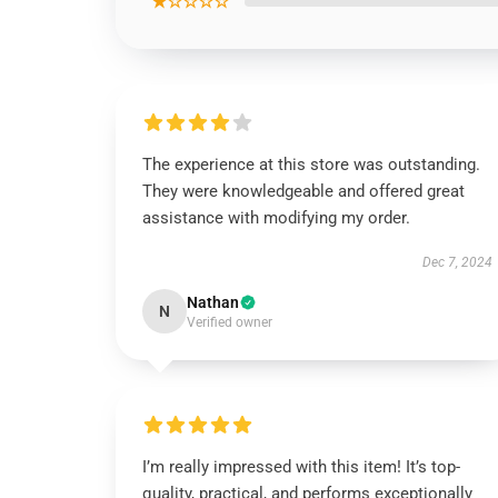
★☆☆☆☆
The experience at this store was outstanding.
They were knowledgeable and offered great
assistance with modifying my order.
Dec 7, 2024
Nathan
N
Verified owner
I’m really impressed with this item! It’s top-
quality, practical, and performs exceptionally