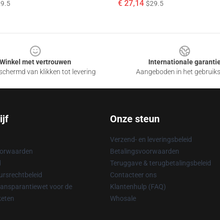
€ 27,14
9.5
$29.5
Winkel met vertrouwen
Internationale garanti
chermd van klikken tot levering
Aangeboden in het gebruik
jf
Onze steun
Verzend- en leveringsbeleid
oorwaarden
Betalingsvoorwaarden
d
Teruggave & terugbetalingsbeleid
rsrechtbeleid
Contacteer ons
ransparantiewet voor de
Klantenhulp (FAQ)
keten
Whosale