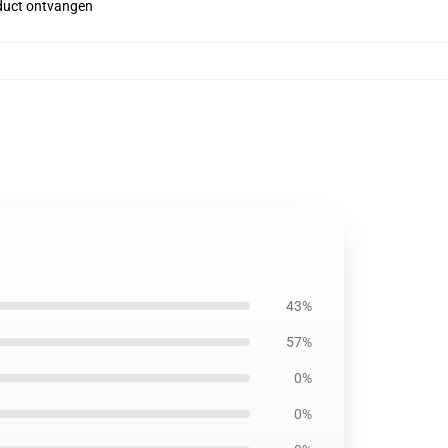
roduct ontvangen
43%
57%
0%
0%