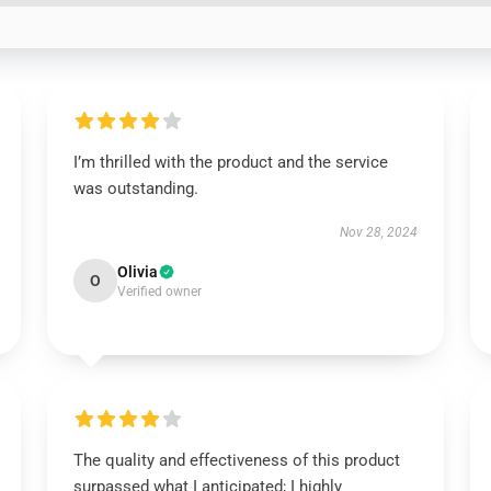
I’m thrilled with the product and the service
was outstanding.
Nov 28, 2024
Olivia
O
Verified owner
The quality and effectiveness of this product
surpassed what I anticipated; I highly