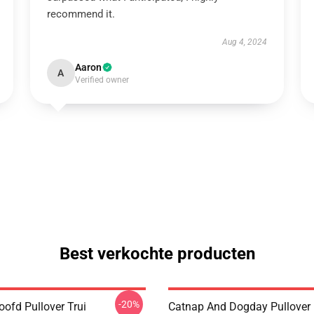
recommend it.
Aug 4, 2024
Aaron
A
Verified owner
Best verkochte producten
-20%
ofd Pullover Trui
Catnap And Dogday Pullover