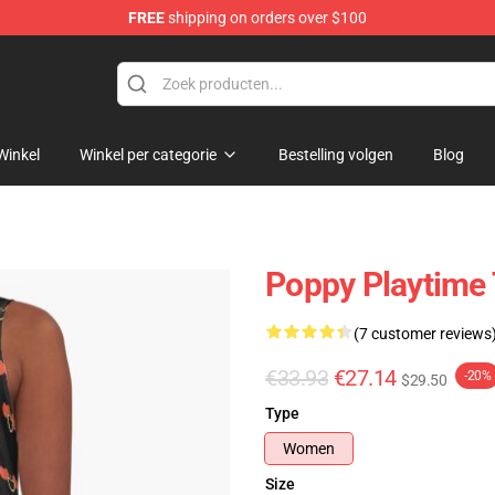
FREE
shipping on orders over $100
Winkel
Winkel per categorie
Bestelling volgen
Blog
Poppy Playtime 
(7 customer reviews
€33.93
€27.14
-20%
$29.50
Type
Women
Size