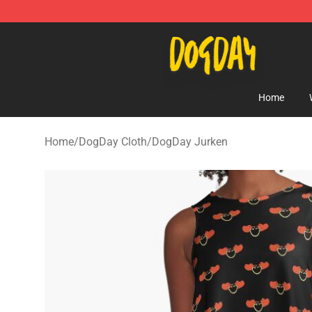
DogDay Store - Official DogDay Merchandise Shop
Home
Home
/
DogDay Cloth
/
DogDay Jurken